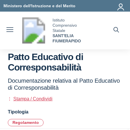
Vai ai contenuti
Vai al menu di navigazione
Vai al footer
Ministero dell'Istruzione e del Merito
Istituto
Comprensivo
Statale
SANT'ELIA
FIUMERAPIDO
Patto Educativo di
Corresponsabilità
Documentazione relativa al Patto Educativo
di Corresponsabilità
Stampa / Condividi
Tipologia
Regolamento