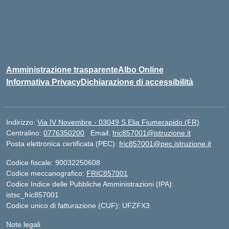
Amministrazione trasparente
Albo Online
Informativa Privacy
Dichiarazione di accessibilità
Indirizzo:
Via IV Novembre - 03049 S.Elia Fiumerapido (FR)
Centralino:
0776350200
Email:
fric857001@istruzione.it
Posta elettronica certificata (PEC):
fric857001@pec.istruzione.it
Codice fiscale: 90032250608
Codice meccanografico:
FRIC857001
Codice Indice delle Pubbliche Amministrazioni (IPA):
istsc_fric857001
Codice unico di fatturazione (CUF): UFZFX3
Note legali