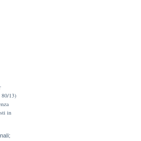
r
R 80/13)
enza
sti in
nali;