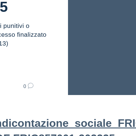
25
 punitivi o
cesso finalizzato
13)
0
dicontazione_sociale_FR