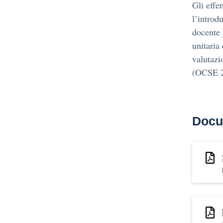
Gli effe
l’introd
docente p
unitaria
valutazi
(OCSE 2
Docu