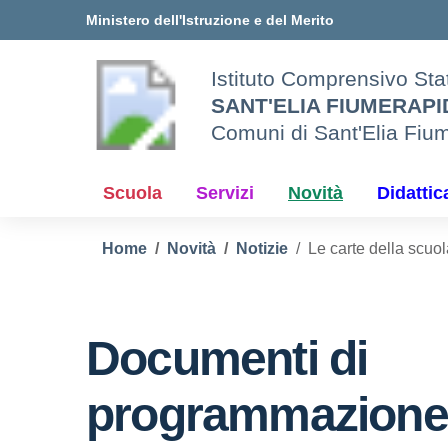
Vai ai contenuti
Vai al menu di navigazione
Vai al footer
Ministero dell'Istruzione e del Merito
Istituto Comprensivo Sta
SANT'ELIA FIUMERAP
Comuni di Sant'Elia Fiu
Scuola
Servizi
Novità
Didattic
Home
Novità
Notizie
Le carte della scuo
Documenti di
programmazione