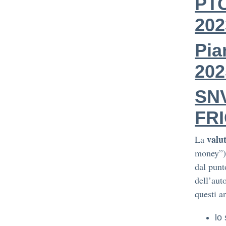
PTO
202
Pia
202
SNV
FRI
valu
La
money”),
dal punt
dell’aut
questi a
lo