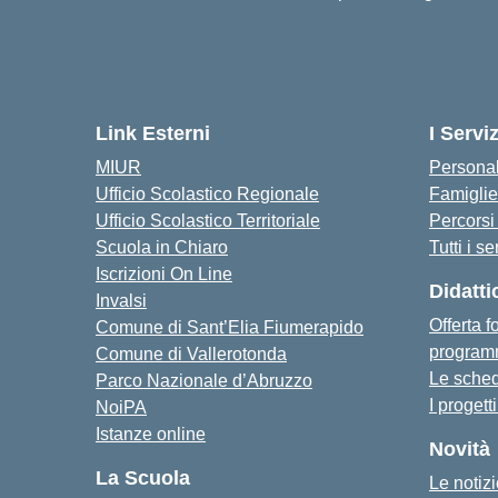
Link Esterni
I Serviz
MIUR
Personal
Ufficio Scolastico Regionale
Famiglie
Ufficio Scolastico Territoriale
Percorsi 
Scuola in Chiaro
Tutti i se
Iscrizioni On Line
Didatti
Invalsi
Offerta 
Comune di Sant’Elia Fiumerapido
programm
Comune di Vallerotonda
Le sched
Parco Nazionale d’Abruzzo
I progett
NoiPA
Istanze online
Novità
La Scuola
Le notiz