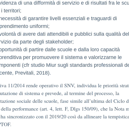
videnza di una difformità di servizio e di risultati fra le sc
 i territori;
necessità di garantire livelli essenziali e traguardi di
prendimento uniformi;
volontà di avere dati attendibili e pubblici sulla qualità de
rvizio da parte degli stakeholder;
opportunità di partire dalle scuole e dalla loro capacità
prenditiva per promuovere il sistema e valorizzarne le
mponenti (cfr studio Miur sugli standards professionali d
cente, Previtali, 2018).
tiva 11/2014 rende operativo il SNV, individua le priorità stra
lutazione di sistema e prevede, al termine del processo, la
tazione sociale delle scuole, fase simile all’ultima del Ciclo d
 della performance (art. 4, lett. F, Dlgs 150/09), che la Nota 
ha sincronizzato con il 2019/20 così da allineare la tempistica
PTOF.