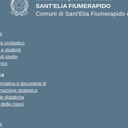
SANT'ELIA FIUMERAPIDO
Comuni di Sant'Elia Fiumerapido 
i
e scolastico
 e studenti
di studio
rvizi
ca
formativa e documenti di
azione strategica
e didattiche
i delle classi
ie