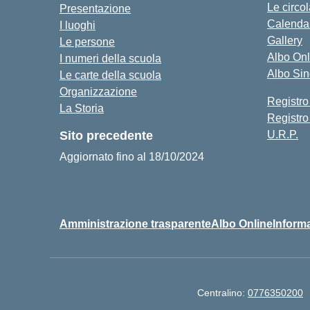
Le circol
Presentazione
Calendar
I luoghi
Gallery
Le persone
Albo Onl
I numeri della scuola
Albo Si
Le carte della scuola
Organizzazione
Registro
La Storia
Registro
Sito precedente
U.R.P.
Aggiornato fino al 18/10/2024
Amministrazione trasparente
Albo Online
Informa
Centralino:
0776350200