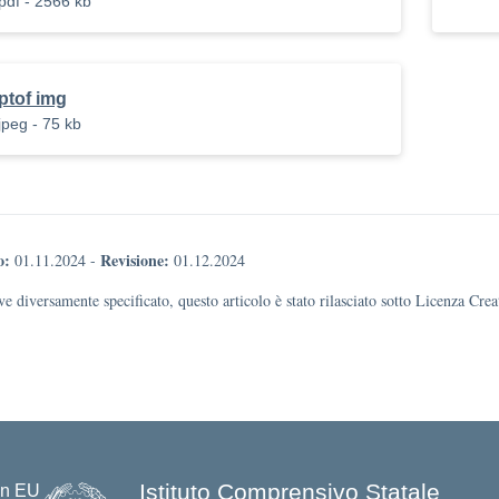
pdf - 2566 kb
ptof img
jpeg - 75 kb
o:
Revisione:
01.11.2024
-
01.12.2024
e diversamente specificato, questo articolo è stato rilasciato sotto Licenza Cr
Istituto Comprensivo Statale