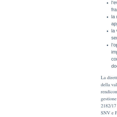
l’e
fra
la 
ap
la 
se
l’
im
co
do
La diret
della va
rendicon
gestione
2182/17 
SNV e 