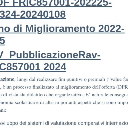
F FRIC857001-202225-
324-20240108
no di Miglioramento 2022-
5
_PubblicazioneRav-
C857001 2024
tazione
, lungi dal realizzare fini punitivi o premiali (“value fo
 è un processo finalizzato al miglioramento dell’offerta (DP
o di vista sia didattico che organizzativo. E’ naturale consegu
onomia scolastica e di altri importanti aspetti che si sono impo
nni:
 sviluppo dei sistemi di valutazione comparativi internazio