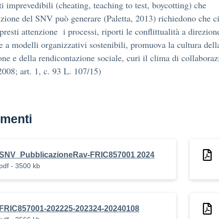
tti imprevedibili (cheating, teaching to test, boycotting) che
uzione del SNV può generare (Paletta, 2013) richiedono che c
resti attenzione i processi, riporti le conflittualità a direzion
 e a modelli organizzativi sostenibili, promuova la cultura dell
one e della rendicontazione sociale, curi il clima di collabora
008; art. 1, c. 93 L. 107/15)
menti
SNV_PubblicazioneRav-FRIC857001 2024
pdf - 3500 kb
FRIC857001-202225-202324-20240108