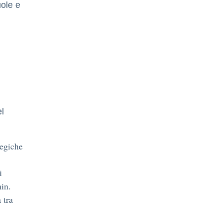
uole e
l
el
tegiche
i
min.
 tra