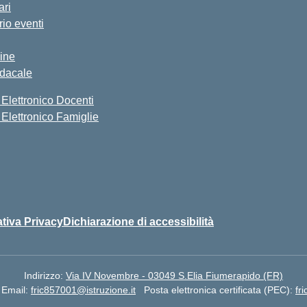
ari
io eventi
ine
ndacale
 Elettronico Docenti
 Elettronico Famiglie
tiva Privacy
Dichiarazione di accessibilità
Indirizzo:
Via IV Novembre - 03049 S.Elia Fiumerapido (FR)
Email:
fric857001@istruzione.it
Posta elettronica certificata (PEC):
fr