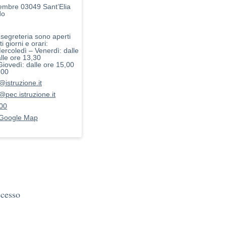
embre 03049 Sant’Elia
do
i segreteria sono aperti
i giorni e orari:
ercoledì – Venerdì: dalle
lle ore 13,30
Giovedì: dalle ore 15,00
,00
@istruzione.it
@pec.istruzione.it
00
 Google Map
ccesso