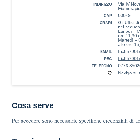
Via IV Nov
INDIRIZZO
Fiumerapi
03049
CAP
Gli Uffici d
ORARI
nei seguent
Lunedì – M
ore 11,30 a
Martedì – 
alle ore 16
fric857001
EMAIL
fric857001
PEC
0776 3502
TELEFONO
Naviga su
Cosa serve
Per accedere sono necessarie specifiche credenziali di a