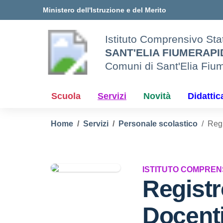
Vai ai contenuti
Vai al menu di navigazione
Vai al footer
Ministero dell'Istruzione e del Merito
Istituto Comprensivo Sta
SANT'ELIA FIUMERAP
Comuni di Sant'Elia Fiu
Scuola
Servizi
Novità
Didattic
Home
Servizi
Personale scolastico
Regi
ISTITUTO COMPREN
Registr
Docent