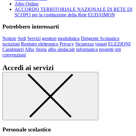
Albo Online
ACCORDO TERRITORIALE NAZIONALE DI RETE DI
SCOPO per la costituzione della Rete EUDAIMON
Potrebbero interessarti
Notizie
Sedi
Servizi
genitori
modulistica
Dirigente Scolastico
iscrizioni
Registro elettronico
Privacy
Sicurezza
viaggi
ELEZIONI
Carabinieri
Albo
Storia
albo sindacale
informatica
progetti
reti
convenzioni
Accedi ai servizi
Personale scolastico