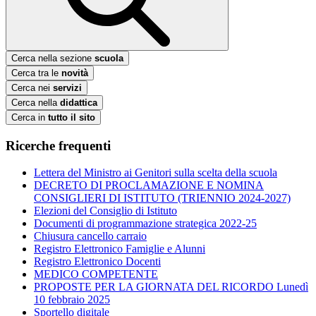
Cerca nella sezione
scuola
Cerca tra le
novità
Cerca nei
servizi
Cerca nella
didattica
Cerca in
tutto il sito
Ricerche frequenti
Lettera del Ministro ai Genitori sulla scelta della scuola
DECRETO DI PROCLAMAZIONE E NOMINA
CONSIGLIERI DI ISTITUTO (TRIENNIO 2024-2027)
Elezioni del Consiglio di Istituto
Documenti di programmazione strategica 2022-25
Chiusura cancello carraio
Registro Elettronico Famiglie e Alunni
Registro Elettronico Docenti
MEDICO COMPETENTE
PROPOSTE PER LA GIORNATA DEL RICORDO Lunedì
10 febbraio 2025
Sportello digitale