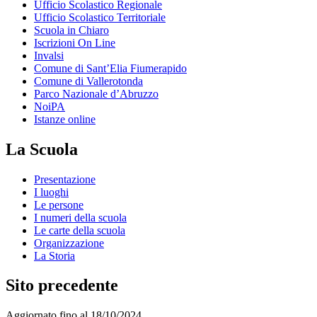
Ufficio Scolastico Regionale
Ufficio Scolastico Territoriale
Scuola in Chiaro
Iscrizioni On Line
Invalsi
Comune di Sant’Elia Fiumerapido
Comune di Vallerotonda
Parco Nazionale d’Abruzzo
NoiPA
Istanze online
La Scuola
Presentazione
I luoghi
Le persone
I numeri della scuola
Le carte della scuola
Organizzazione
La Storia
Sito precedente
Aggiornato fino al 18/10/2024