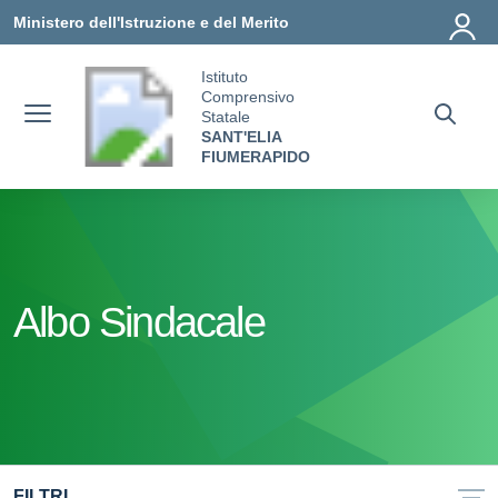
Vai ai contenuti
Vai al menu di navigazione
Vai al footer
Ministero dell'Istruzione e del Merito
Istituto
Comprensivo
Statale
SANT'ELIA
FIUMERAPIDO
Albo Sindacale
FILTRI