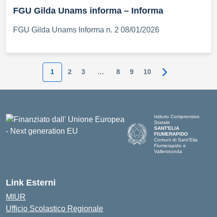
FGU Gilda Unams informa – Informa
FGU Gilda Unams Informa n. 2 08/01/2026
1
2
3
…
8
9
10
Pagina success
Istituto Comprensivo
Statale
SANT'ELIA
FIUMERAPIDO
Comuni di Sant'Elia
Fiumerapido e
Vallerotonda
Link Esterni
MIUR
Ufficio Scolastico Regionale