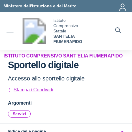
Vai ai contenuti
Vai al menu di navigazione
Vai al footer
Ministero dell'Istruzione e del Merito
Istituto
Comprensivo
Statale
SANT'ELIA
FIUMERAPIDO
ISTITUTO COMPRENSIVO SANT’ELIA FIUMERAPIDO
Sportello digitale
Accesso allo sportello digitale
Stampa / Condividi
Argomenti
Servizi
Indice della pagina