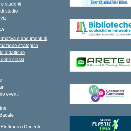
 e studenti
di studio
rvizi
ca
formativa e documenti di
azione strategica
e didattiche
i delle classi
ie
ari
io eventi
ine
ndacale
 Elettronico Docenti