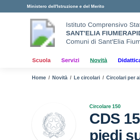
Vai ai contenuti
Vai al menu di navigazione
Vai al footer
Ministero dell'Istruzione e del Merito
Istituto Comprensivo Sta
SANT'ELIA FIUMERAP
Comuni di Sant'Elia Fiu
Scuola
Servizi
Novità
Didattic
Home
Novità
Le circolari
Circolari per a
Circolare 150
CDS 15
piedi su