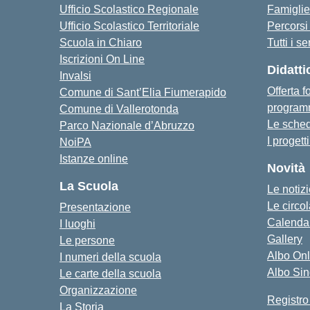
Ufficio Scolastico Regionale
Famiglie
Ufficio Scolastico Territoriale
Percorsi 
Scuola in Chiaro
Tutti i se
Iscrizioni On Line
Didatti
Invalsi
Offerta 
Comune di Sant’Elia Fiumerapido
programm
Comune di Vallerotonda
Le sched
Parco Nazionale d’Abruzzo
I progett
NoiPA
Istanze online
Novità
La Scuola
Le notiz
Le circol
Presentazione
Calendar
I luoghi
Gallery
Le persone
Albo Onl
I numeri della scuola
Albo Si
Le carte della scuola
Organizzazione
Registro
La Storia