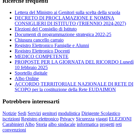
Ricerche frequenti
Lettera del Ministro ai Genitori sulla scelta della scuola
DECRETO DI PROCLAMAZIONE E NOMINA
CONSIGLIERI DI ISTITUTO (TRIENNIO 2024-2027)
Elezioni del Consiglio di Istituto
Documenti di programmazione strategica 2022-25
Chiusura cancello carraio
Registro Elettronico Famiglie e Alunni
Registro Elettronico Docenti
MEDICO COMPETENTE
PROPOSTE PER LA GIORNATA DEL RICORDO Lunedì
10 febbraio 2025
Sportello digitale
Albo Online
ACCORDO TERRITORIALE NAZIONALE DI RETE DI
SCOPO per la costituzione della Rete EUDAIMON
Potrebbero interessarti
Notizie
Sedi
Servizi
genitori
modulistica
Dirigente Scolastico
iscrizioni
Registro elettronico
Privacy
Sicurezza
viaggi
ELEZIONI
Carabinieri
Albo
Storia
albo sindacale
informatica
progetti
reti
convenzioni