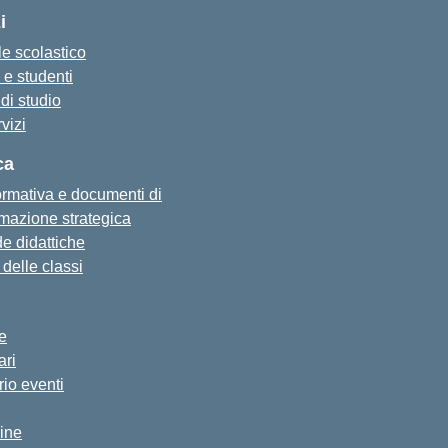
i
e scolastico
 e studenti
di studio
rvizi
ca
formativa e documenti di
azione strategica
e didattiche
i delle classi
ie
ari
io eventi
ine