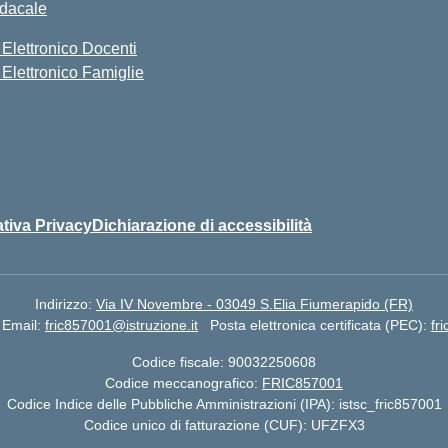
ndacale
 Elettronico Docenti
 Elettronico Famiglie
tiva Privacy
Dichiarazione di accessibilità
Indirizzo:
Via IV Novembre - 03049 S.Elia Fiumerapido (FR)
Email:
fric857001@istruzione.it
Posta elettronica certificata (PEC):
fr
Codice fiscale: 90032250608
Codice meccanografico:
FRIC857001
Codice Indice delle Pubbliche Amministrazioni (IPA): istsc_fric857001
Codice unico di fatturazione (CUF): UFZFX3