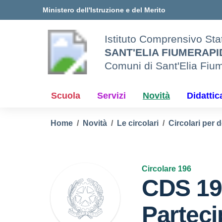
Vai ai contenuti
Vai al menu di navigazione
Vai al footer
Ministero dell'Istruzione e del Merito
Istituto Comprensivo Sta
SANT'ELIA FIUMERAP
Comuni di Sant'Elia Fiu
Scuola
Servizi
Novità
Didattic
Home
Novità
Le circolari
Circolari per 
Circolare 196
CDS 19
Parteci