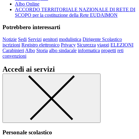
Albo Online
ACCORDO TERRITORIALE NAZIONALE DI RETE DI
SCOPO per la costituzione della Rete EUDAIMON
Potrebbero interessarti
Notizie
Sedi
Servizi
genitori
modulistica
Dirigente Scolastico
iscrizioni
Registro elettronico
Privacy
Sicurezza
viaggi
ELEZIONI
Carabinieri
Albo
Storia
albo sindacale
informatica
progetti
reti
convenzioni
Accedi ai servizi
Personale scolastico