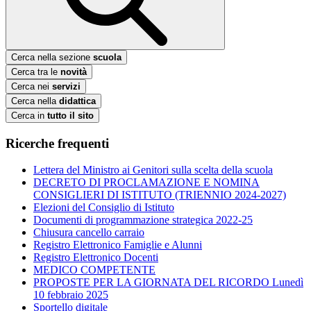
Cerca nella sezione
scuola
Cerca tra le
novità
Cerca nei
servizi
Cerca nella
didattica
Cerca in
tutto il sito
Ricerche frequenti
Lettera del Ministro ai Genitori sulla scelta della scuola
DECRETO DI PROCLAMAZIONE E NOMINA
CONSIGLIERI DI ISTITUTO (TRIENNIO 2024-2027)
Elezioni del Consiglio di Istituto
Documenti di programmazione strategica 2022-25
Chiusura cancello carraio
Registro Elettronico Famiglie e Alunni
Registro Elettronico Docenti
MEDICO COMPETENTE
PROPOSTE PER LA GIORNATA DEL RICORDO Lunedì
10 febbraio 2025
Sportello digitale