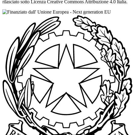
rilasciato sotto Licenza Creative Commons Attribuzione 4.0 Italia.