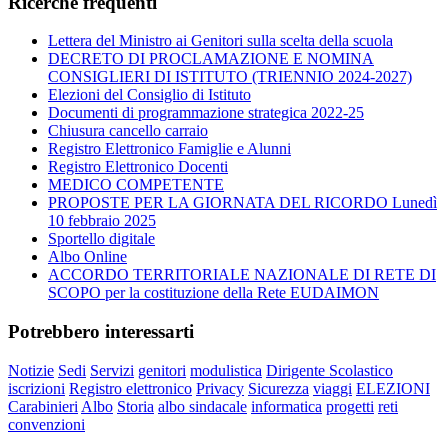
Ricerche frequenti
Lettera del Ministro ai Genitori sulla scelta della scuola
DECRETO DI PROCLAMAZIONE E NOMINA
CONSIGLIERI DI ISTITUTO (TRIENNIO 2024-2027)
Elezioni del Consiglio di Istituto
Documenti di programmazione strategica 2022-25
Chiusura cancello carraio
Registro Elettronico Famiglie e Alunni
Registro Elettronico Docenti
MEDICO COMPETENTE
PROPOSTE PER LA GIORNATA DEL RICORDO Lunedì
10 febbraio 2025
Sportello digitale
Albo Online
ACCORDO TERRITORIALE NAZIONALE DI RETE DI
SCOPO per la costituzione della Rete EUDAIMON
Potrebbero interessarti
Notizie
Sedi
Servizi
genitori
modulistica
Dirigente Scolastico
iscrizioni
Registro elettronico
Privacy
Sicurezza
viaggi
ELEZIONI
Carabinieri
Albo
Storia
albo sindacale
informatica
progetti
reti
convenzioni