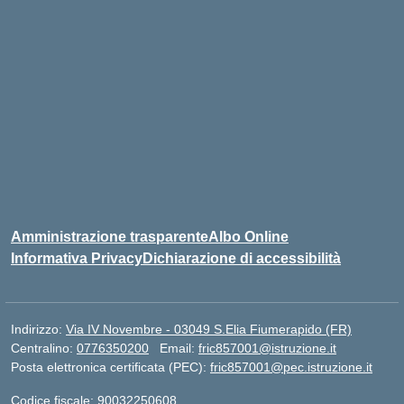
Amministrazione trasparente
Albo Online
Informativa Privacy
Dichiarazione di accessibilità
Indirizzo:
Via IV Novembre - 03049 S.Elia Fiumerapido (FR)
Centralino:
0776350200
Email:
fric857001@istruzione.it
Posta elettronica certificata (PEC):
fric857001@pec.istruzione.it
Codice fiscale: 90032250608