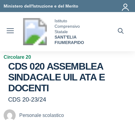
Vai ai contenuti
Vai al menu di navigazione
Vai al footer
Ministero dell'Istruzione e del Merito
Istituto
Comprensivo
Statale
SANT'ELIA
FIUMERAPIDO
Circolare 20
CDS 020 ASSEMBLEA
SINDACALE UIL ATA E
DOCENTI
CDS 20-23/24
Personale scolastico