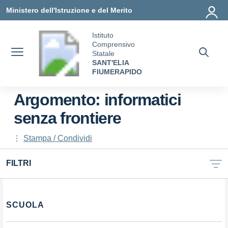
Vai ai contenuti
Vai al menu di navigazione
Vai al footer
Ministero dell'Istruzione e del Merito
Istituto
Comprensivo
Statale
SANT'ELIA
FIUMERAPIDO
Argomento: informatici
senza frontiere
Stampa / Condividi
FILTRI
SCUOLA