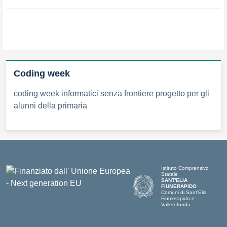
Coding week
coding week informatici senza frontiere progetto per gli
alunni della primaria
Istituto Comprensivo
Statale
SANT'ELIA
FIUMERAPIDO
Comuni di Sant'Elia
Fiumerapido e
Vallerotonda